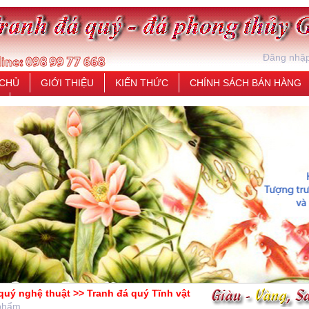
Đăng nhậ
 CHỦ
GIỚI THIỆU
KIẾN THỨC
CHÍNH SÁCH BÁN HÀNG
quý nghệ thuật >> Tranh đá quý Tĩnh vật
phẩm.