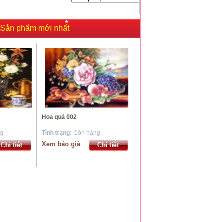
*
Sản phẩm mới nhất
*
*
*
*
*
*
Hoa quả 002
*
*
ng
Tình trạng:
Còn hàng
Xem báo giá
*
*
*
*
*