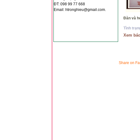
*
ĐT: 098 99 77 668
Email: htronghieu@gmail.com.
*
Đàn 
Tình trạn
Xem báo
*
*
*
Share on F
*
*
*
*
*
*
*
*
*
*