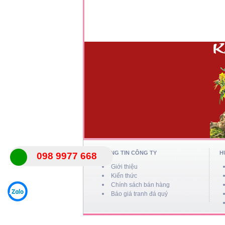
*
*
*
*
*
*
*
THÔNG TIN CÔNG TY
H
098 9977 668
Giới thiệu
Kiến thức
Chính sách bán hàng
Báo giá tranh đá quý