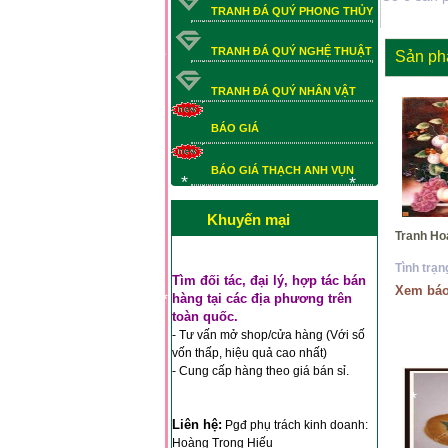
TRANH ĐÁ QUÝ PHONG THỦY
TRANH ĐÁ QUÝ NGHỆ THUẬT
Sản ph
TRANH ĐÁ QUÝ NHÂN VẬT
*
*
BÁO GIÁ
BÁO GIÁ THẠCH ANH VỤN
BÁO GIÁ THẠCH ANH VỤN
*
Khuyến mại
*
Tran
Tình trạn
Tìm đối tác, đại lý, hợp tác bán
Xem báo
hàng tại các địa phương trên
*
toàn quốc.
*
- Tư vấn mở shop/cửa hàng (Với số
*
vốn thấp, hiệu quả cao nhất)
- Cung cấp hàng theo giá bán sỉ.
*
*
*
*
Liên hệ:
Pgđ phụ trách kinh doanh:
Hoàng Trọng Hiếu