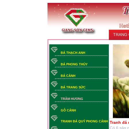
TRANG
LIÊN HỆ
ĐÁ THẠCH ANH
ĐÁ PHONG THỦY
ĐÁ CẢNH
ĐÁ TRANG SỨC
TRẦM HƯƠNG
GỖ CẢNH
TRANH ĐÁ QUÝ PHONG CẢNH
Tranh đá 
Có 6 sản 