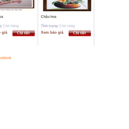
*
và hoa
Chậu hoa
g:
Còn hàng
Tình trạng:
Còn hàng
 giá
Xem báo giá
*
*
*
*
acebook
*
*
*
*
*
*
*
*
*
*
*
*