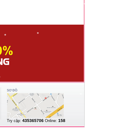
*
*
*
*
SƠ ĐỒ
435365706
158
Try cập:
Online: