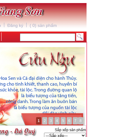
*
p
Đăng ký
(
0
) sản phẩm
1
2
3
4
5
6
7
8
Sắp xếp sản phẩm