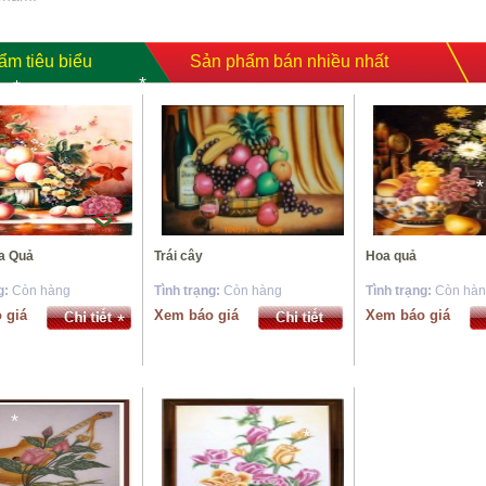
*
*
*
ẩm tiêu biểu
Sản phẩm bán nhiều nhất
*
*
*
h Hoa Quả
Trái cây
Hoa quả
g:
Còn hàng
Tình trạng:
Còn hàng
Tình trạng:
Còn hà
 giá
Xem báo giá
Xem báo giá
*
*
*
*
*