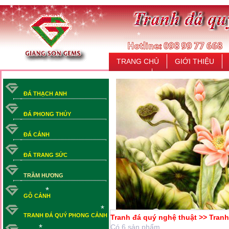
*
*
*
*
*
TRANG CHỦ
GIỚI THIỆU
LIÊN HỆ
ĐÁ THẠCH ANH
ĐÁ PHONG THỦY
ĐÁ CẢNH
ĐÁ TRANG SỨC
TRẦM HƯƠNG
GỖ CẢNH
*
TRANH ĐÁ QUÝ PHONG CẢNH
Tranh đá quý nghệ thuật >> Tranh
*
Có 6 sản phẩm.
*