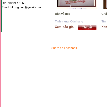
ĐT: 098 99 77 668
Email: htronghieu@gmail.com.
*
*
*
Đàn và hoa
C
Tình trạng:
Còn hàng
Tìn
Xem báo giá
Xem
*
*
Share on Facebook
*
*
*
*
*
*
*