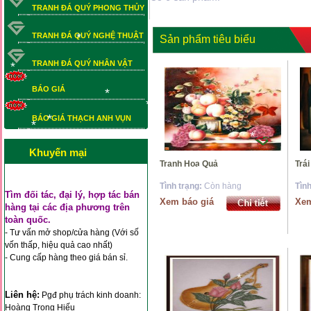
TRANH ĐÁ QUÝ PHONG THỦY
*
*
TRANH ĐÁ QUÝ NGHỆ THUẬT
Sản phẩm tiêu biểu
*
TRANH ĐÁ QUÝ NHÂN VẬT
BÁO GIÁ
*
BÁO GIÁ THẠCH ANH VỤN
BÁO GIÁ THẠCH ANH VỤN
*
*
*
*
*
*
Khuyến mại
*
Tranh Hoa Quả
T
*
Tình trạng:
Còn hàng
Tìn
Tìm đối tác, đại lý, hợp tác bán
*
*
Xem báo giá
Xem
hàng tại các địa phương trên
toàn quốc.
- Tư vấn mở shop/cửa hàng (Với số
vốn thấp, hiệu quả cao nhất)
- Cung cấp hàng theo giá bán sỉ.
*
Liên hệ:
Pgđ phụ trách kinh doanh:
*
Hoàng Trọng Hiếu