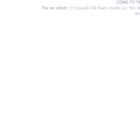
CÔNG TY T
Trụ sở chính:
271 Nguyễn Tất Thành, huyện Lục Yên, tỉ
Đi