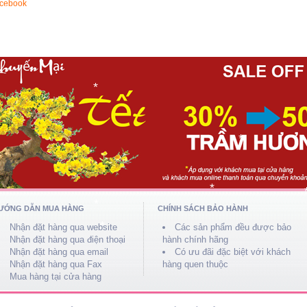
*
acebook
*
*
*
*
*
*
*
*
ƯỚNG DẪN MUA HÀNG
CHÍNH SÁCH BẢO HÀNH
*
Nhận đặt hàng qua website
Các sản phẩm đều được bảo
Nhận đặt hàng qua điện thoại
hành chính hãng
Nhận đặt hàng qua email
Có ưu đãi đặc biệt với khách
Nhận đặt hàng qua Fax
hàng quen thuộc
Mua hàng tại cửa hàng