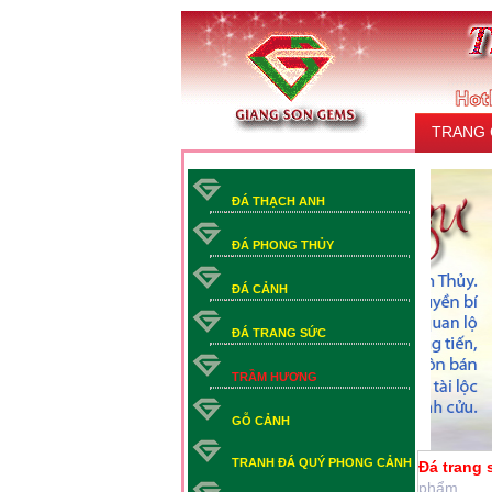
TRANG
LIÊN HỆ
ĐÁ THẠCH ANH
ĐÁ PHONG THỦY
ĐÁ CẢNH
ĐÁ TRANG SỨC
TRẦM HƯƠNG
GỖ CẢNH
TRANH ĐÁ QUÝ PHONG CẢNH
Đá trang 
phẩm.