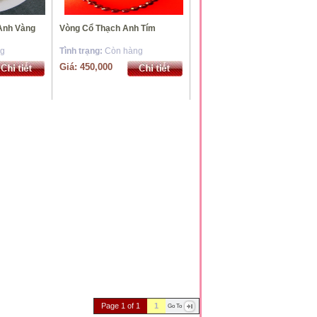
Anh Vàng
Vòng Cổ Thạch Anh Tím
*
*
ng
Tình trạng:
Còn hàng
Giá: 450,000
*
*
*
*
*
*
*
*
*
*
*
*
Page 1 of 1
1
Go To
*