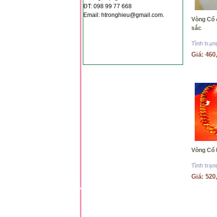
ĐT: 098 99 77 668
*
Email: htronghieu@gmail.com.
*
Vòng Cổ 
*
*
sắc
*
Tình trạn
*
Giá: 460
*
*
*
Vòng Cổ 
Tình trạn
Giá: 520
*
*
*