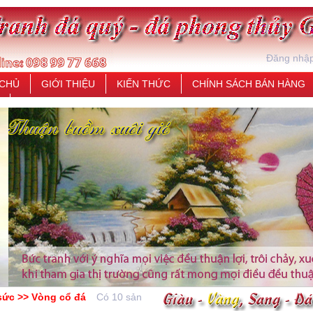
*
*
Đăng nhậ
 CHỦ
GIỚI THIỆU
KIẾN THỨC
CHÍNH SÁCH BÁN HÀNG
sức >> Vòng cổ đá
Có 10 sản