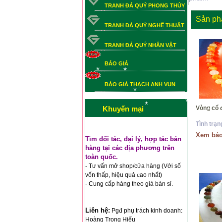
TRANH ĐÁ QUÝ PHONG THỦY
Sản ph
TRANH ĐÁ QUÝ NGHỆ THUẬT
TRANH ĐÁ QUÝ NHÂN VẬT
BÁO GIÁ
*
BÁO GIÁ THẠCH ANH VỤN
*
BÁO GIÁ THẠCH ANH VỤN
*
*
*
Khuyến mại
Vòng cổ 
*
*
Tình trạn
*
Xem báo
*
Tìm đối tác, đại lý, hợp tác bán
hàng tại các địa phương trên
toàn quốc.
- Tư vấn mở shop/cửa hàng (Với số
vốn thấp, hiệu quả cao nhất)
- Cung cấp hàng theo giá bán sỉ.
*
*
Liên hệ:
Pgđ phụ trách kinh doanh:
Hoàng Trọng Hiếu
*