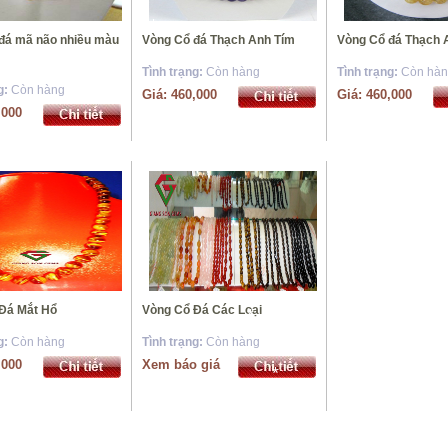
*
*
đá mã não nhiều màu
Vòng Cổ đá Thạch Anh Tím
Vòng Cổ đá Thạch 
*
Tình trạng:
Còn hàng
Tình trạng:
Còn hà
*
g:
Còn hàng
Giá: 460,000
Giá: 460,000
,000
*
*
*
*
*
Đá Mắt Hổ
Vòng Cổ Đá Các Loại
g:
Còn hàng
Tình trạng:
Còn hàng
*
*
,000
Xem báo giá
*
*
*
*