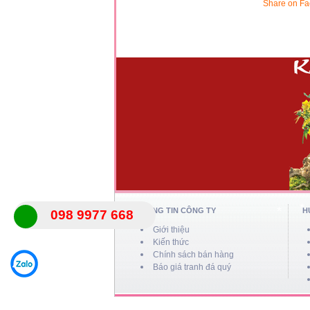
Share on F
*
*
*
THÔNG TIN CÔNG TY
H
098 9977 668
Giới thiệu
Kiến thức
Chính sách bán hàng
Báo giá tranh đá quý