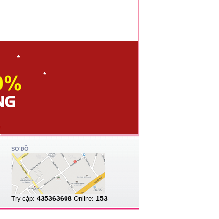
*
*
*
*
*
SƠ ĐỒ
*
435363608
153
Try cập:
Online: