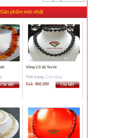
Sản phẩm mới nhất
*
*
*
*
 đỏ
Vòng Cổ đá Tectic
*
ng
Tình trạng:
Còn hàng
Giá: 460,000
*
*
*
*
*
*
*
*