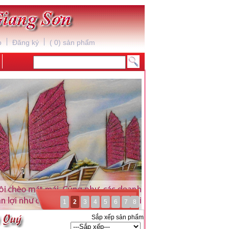
*
*
p
Đăng ký
(
0
) sản phẩm
1
2
3
4
5
6
7
8
Sắp xếp sản phẩm