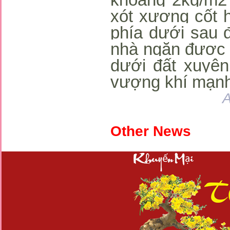
xót xương cốt h
phía dưới sau đ
nhà ngăn được c
dưới đất xuyên
vượng khí mạnh
A
Other News