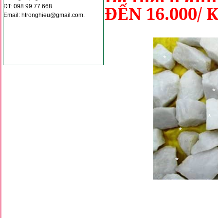
ĐẾN 16.000/ 
ĐT: 098 99 77 668
Email: htronghieu@gmail.com.
*
*
*
*
*
*
*
*
*