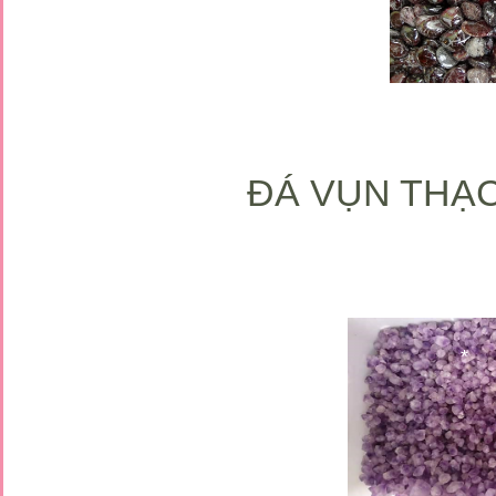
*
*
*
*
*
ĐÁ VỤN THẠC
*
*
*
*
*
*
*
*