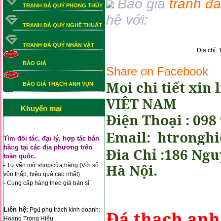
Báo giá
tranh đ
TRANH ĐÁ QUÝ PHONG THỦY
hệ với:
TRANH ĐÁ QUÝ NGHỆ THUẬT
TRANH ĐÁ QUÝ NHÂN VẬT
Địa chỉ
BÁO GIÁ
Share on Facebook
BÁO GIÁ THẠCH ANH VỤN
Mọi chi tiết xi
BÁO GIÁ THẠCH ANH VỤN
VIỆT NAM
Khuyến mại
Điện Thoại : 098 
Email:
htrongh
Tìm đối tác, đại lý, hợp tác bán
hàng tại các địa phương trên
Địa Chỉ :186 Ng
toàn quốc.
Hà Nội.
- Tư vấn mở shop/cửa hàng (Với số
*
vốn thấp, hiệu quả cao nhất)
*
- Cung cấp hàng theo giá bán sỉ.
*
Liên hệ:
Pgđ phụ trách kinh doanh:
Đá thạch anh
Hoàng Trọng Hiếu