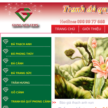
TRANG CHỦ
GIỚI THIỆU
LIÊN HỆ
ĐÁ THẠCH ANH
ĐÁ PHONG THỦY
ĐÁ CẢNH
ĐÁ TRANG SỨC
TRẦM HƯƠNG
GỖ CẢNH
TRANH ĐÁ QUÝ PHONG CẢNH
>>
Báo giá thạch anh vụn