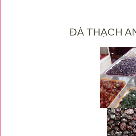
*
*
*
*
ĐÁ THẠCH AN
*
*
*
*
*
*
*
*
*
*
*