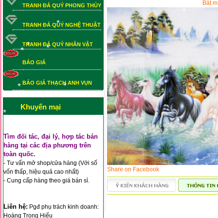
Bát m
*
TRANH ĐÁ QUÝ PHONG THỦY
*
TRANH ĐÁ QUÝ NGHỆ THUẬT
*
*
TRANH ĐÁ QUÝ NHÂN VẬT
*
BÁO GIÁ
*
*
BÁO GIÁ THẠCH ANH VỤN
BÁO GIÁ THẠCH ANH VỤN
*
*
Khuyến mại
*
*
Tìm đối tác, đại lý, hợp tác bán
*
*
hàng tại các địa phương trên
*
*
toàn quốc.
- Tư vấn mở shop/cửa hàng (Với số
Share on Facebook
vốn thấp, hiệu quả cao nhất)
*
- Cung cấp hàng theo giá bán sỉ.
Liên hệ:
Pgđ phụ trách kinh doanh:
*
Hoàng Trọng Hiếu