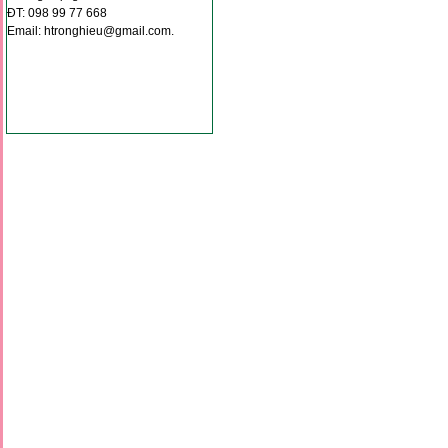
ĐT: 098 99 77 668
*
Email: htronghieu@gmail.com.
*
*
*
*