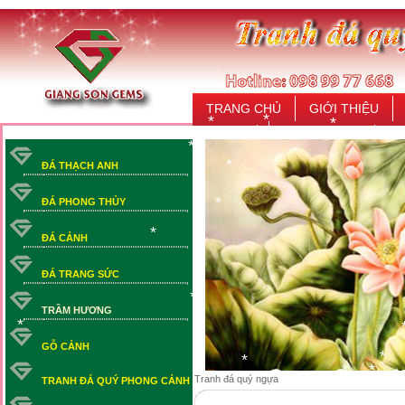
*
*
TRANG CHỦ
GIỚI THIỆU
LIÊN HỆ
*
*
*
*
*
ĐÁ THẠCH ANH
*
ĐÁ PHONG THỦY
*
ĐÁ CẢNH
*
*
ĐÁ TRANG SỨC
TRẦM HƯƠNG
*
GỖ CẢNH
*
*
Tranh đá quý ngựa
TRANH ĐÁ QUÝ PHONG CẢNH
*
*
*