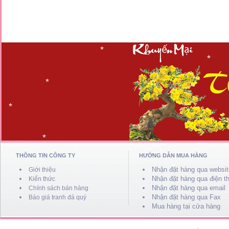
*
*
*
*
*
*
*
*
THÔNG TIN CÔNG TY
HƯỚNG DẪN MUA HÀNG
*
*
Nhận đặt hàng qua websit
Giới thiệu
Nhận đặt hàng qua điện th
Kiến thức
Nhận đặt hàng qua email
Chính sách bán hàng
Nhận đặt hàng qua Fax
Báo giá tranh đá quý
Mua hàng tại cửa hàng