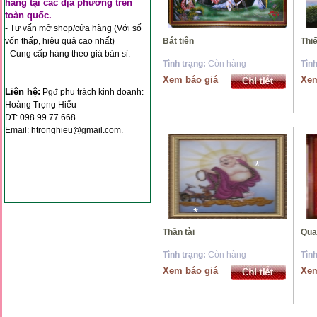
hàng tại các địa phương trên
*
toàn quốc.
*
- Tư vấn mở shop/cửa hàng (Với số
vốn thấp, hiệu quả cao nhất)
Bát tiên
T
- Cung cấp hàng theo giá bán sỉ.
*
Tình trạng:
Còn hàng
Tìn
Xem báo giá
Xem
Liên hệ:
Pgđ phụ trách kinh doanh:
*
Hoàng Trọng Hiếu
ĐT: 098 99 77 668
Email: htronghieu@gmail.com.
*
*
*
*
Thần tài
Qua
*
Tình trạng:
Còn hàng
Tìn
Xem báo giá
Xem
*