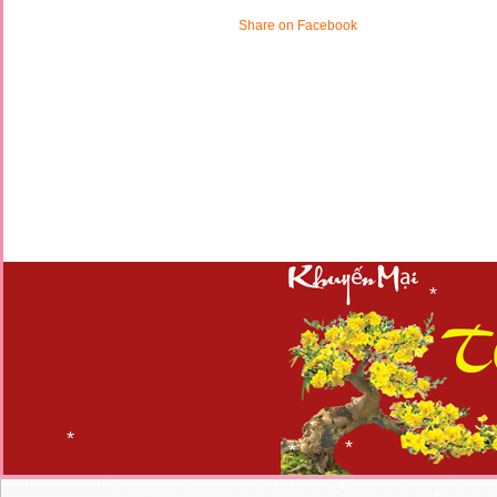
*
*
*
Share on Facebook
*
*
*
*
*
*
*
*
*
*
*
*
*