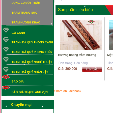
DỤNG CỤ ĐỐT TRẦM
*
*
Sản phẩm tiêu biểu
TRẦM TRANG SỨC
*
TRẦM HƯƠNG KHÁC
*
GỖ CẢNH
TRANH ĐÁ QUÝ PHONG CẢNH
TRANH ĐÁ QUÝ PHONG THỦY
Hương nhang trầm hương
Mặ
*
TRANH ĐÁ QUÝ NGHỆ THUẬT
Tình trạng:
Còn hàng
Tìn
*
Giá: 300,000
Giá
TRANH ĐÁ QUÝ NHÂN VẬT
*
BÁO GIÁ
BÁO GIÁ THẠCH ANH VỤN
Share on Facebook
BÁO GIÁ THẠCH ANH VỤN
*
Khuyến mại