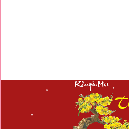
*
*
*
*
*
*
*
*
*
*
*