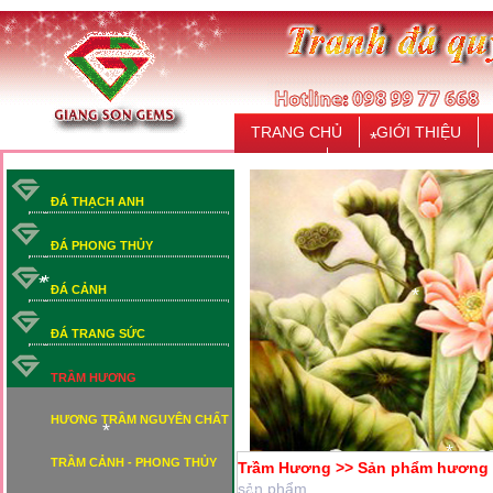
*
*
*
TRANG CHỦ
GIỚI THIỆU
LIÊN HỆ
*
ĐÁ THẠCH ANH
ĐÁ PHONG THỦY
ĐÁ CẢNH
*
*
ĐÁ TRANG SỨC
*
*
TRẦM HƯƠNG
HƯƠNG TRẦM NGUYÊN CHẤT
*
TRẦM CẢNH - PHONG THỦY
Trầm Hương >> Sản phẩm hương 
*
sản phẩm.