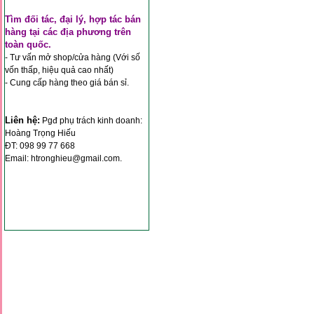
*
*
Tìm đối tác, đại lý, hợp tác bán
hàng tại các địa phương trên
toàn quốc.
- Tư vấn mở shop/cửa hàng (Với số
vốn thấp, hiệu quả cao nhất)
*
- Cung cấp hàng theo giá bán sỉ.
*
*
Liên hệ:
*
Pgđ phụ trách kinh doanh:
*
Hoàng Trọng Hiếu
*
ĐT: 098 99 77 668
Email: htronghieu@gmail.com.
*
*