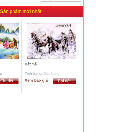
Sản phẩm mới nhất
*
*
Bát mã
*
*
ng
Tình trạng:
Còn hàng
*
Xem báo giá
*
*
*
*
*