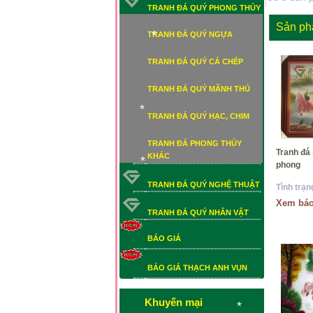
*
TRANH ĐÁ QUÝ PHONG THỦY
Sản ph
TRANH ĐÁ QUÝ NGỰA
TRANH ĐÁ QUÝ CÁ CHÉP
*
TRANH ĐÁ QUÝ MÃNH THÚ
TRANH ĐÁ QUÝ HẠC, CHIM
TRANH ĐÁ PHONG THỦY
*
Tranh đá
KHÁC
phong
TRANH ĐÁ QUÝ NGHỆ THUẬT
Tình trạn
*
Xem báo
*
TRANH ĐÁ QUÝ NHÂN VẬT
BÁO GIÁ
*
*
BÁO GIÁ THẠCH ANH VỤN
BÁO GIÁ THẠCH ANH VỤN
*
Khuyến mại
*