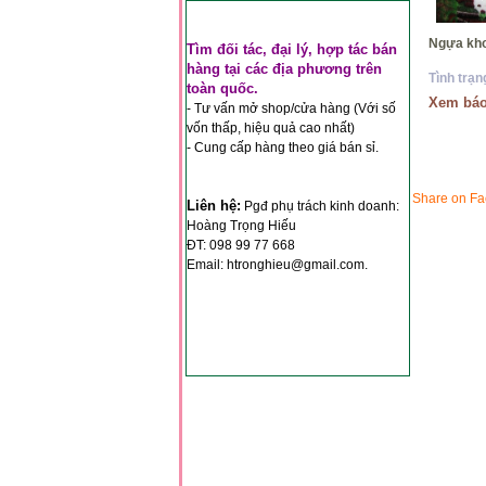
*
Ngựa
Tìm đối tác, đại lý, hợp tác bán
*
*
hàng tại các địa phương trên
Tình trạn
toàn quốc.
*
*
Xem báo
- Tư vấn mở shop/cửa hàng (Với số
vốn thấp, hiệu quả cao nhất)
- Cung cấp hàng theo giá bán sỉ.
*
*
*
*
Share on F
Liên hệ:
Pgđ phụ trách kinh doanh:
*
*
Hoàng Trọng Hiếu
ĐT: 098 99 77 668
Email: htronghieu@gmail.com.
*
*
*
*
*
*