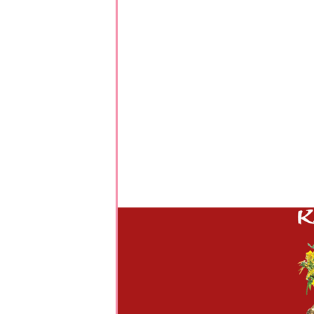
*
*
*
*
*