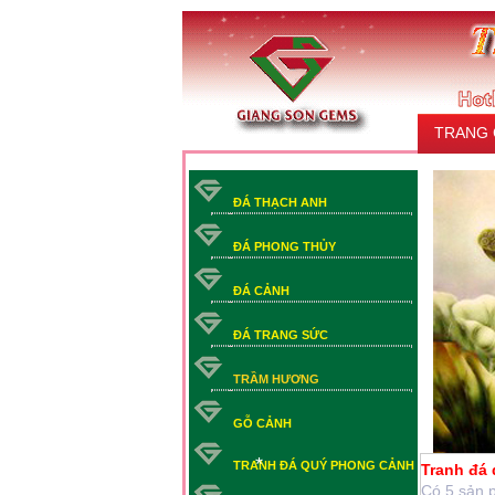
TRANG
LIÊN HỆ
ĐÁ THẠCH ANH
ĐÁ PHONG THỦY
ĐÁ CẢNH
ĐÁ TRANG SỨC
TRẦM HƯƠNG
GỖ CẢNH
*
TRANH ĐÁ QUÝ PHONG CẢNH
Tranh đá
Có 5 sản 