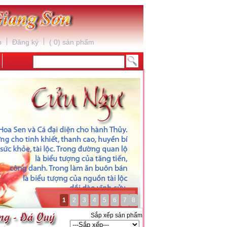
p
Đăng ký
(
0
) sản phẩm
1
2
3
4
5
6
7
8
Sắp xếp sản phẩm