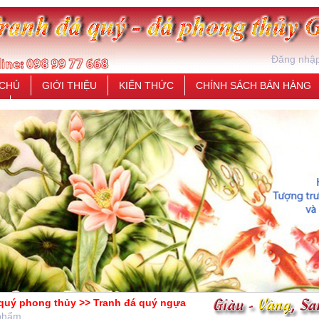
Đăng nhậ
 CHỦ
GIỚI THIỆU
KIẾN THỨC
CHÍNH SÁCH BÁN HÀNG
*
 quý phong thủy >> Tranh đá quý ngựa
phẩm.