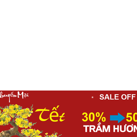
*
*
*
*
*
*
*
*
*