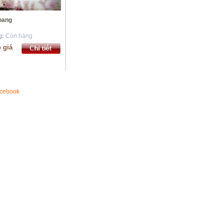
*
 khoang
*
g:
Còn hàng
 giá
*
*
*
acebook
*
*
*
*
*
*
*
*