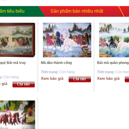
ẩm tiêu biểu
Sản phẩm bán nhiều nhất
*
*
*
*
 quý Bát mã truy
Mã đáo thành công
Bát mã quần phong
Tình trạng:
Còn hàng
Tình trạng:
Còn hà
g:
Còn hàng
Xem báo giá
Xem báo giá
*
*
 giá
*
*
*
*
*
*