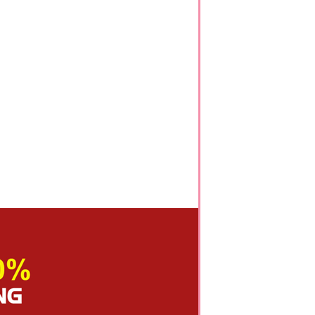
*
*
*
*
*
*
*