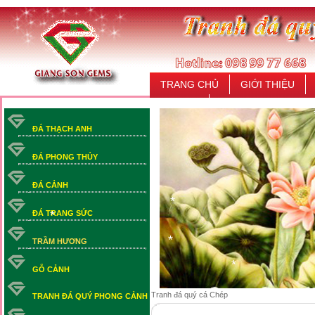
TRANG CHỦ
GIỚI THIỆU
LIÊN HỆ
ĐÁ THẠCH ANH
*
ĐÁ PHONG THỦY
ĐÁ CẢNH
ĐÁ TRANG SỨC
*
*
TRẦM HƯƠNG
*
GỖ CẢNH
*
Tranh đá quý cá Chép
TRANH ĐÁ QUÝ PHONG CẢNH