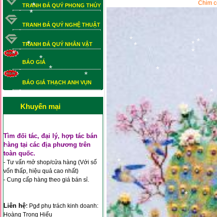
Chim c
TRANH ĐÁ QUÝ PHONG THỦY
*
TRANH ĐÁ QUÝ NGHỆ THUẬT
*
TRANH ĐÁ QUÝ NHÂN VẬT
*
*
BÁO GIÁ
*
*
*
*
*
BÁO GIÁ THẠCH ANH VỤN
*
BÁO GIÁ THẠCH ANH VỤN
*
*
*
Khuyến mại
*
Tìm đối tác, đại lý, hợp tác bán
*
hàng tại các địa phương trên
toàn quốc.
- Tư vấn mở shop/cửa hàng (Với số
*
vốn thấp, hiệu quả cao nhất)
- Cung cấp hàng theo giá bán sỉ.
*
*
Liên hệ:
Pgđ phụ trách kinh doanh:
Hoàng Trọng Hiếu