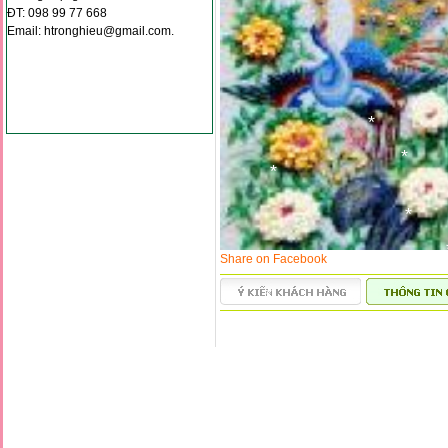
*
ĐT: 098 99 77 668
*
Email: htronghieu@gmail.com.
*
*
*
*
*
*
*
Share on Facebook
*
*
*
*
*
*