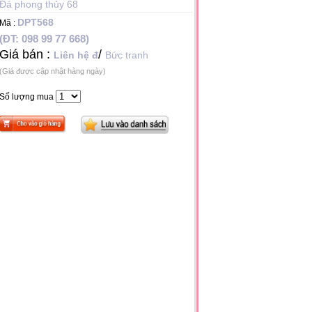
Đá phong thủy 68
DPT568
Mã :
(ĐT: 098 99 77 668)
Giá bán :
/
Liên hệ đ
Bức tranh
(Giá được cập nhật hàng ngày)
*
Số lượng mua
*
*
*
*
*
*