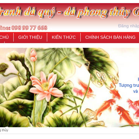
Đăng nhậ
 CHỦ
GIỚI THIỆU
KIẾN THỨC
CHÍNH SÁCH BÁN HÀNG
*
g thủy