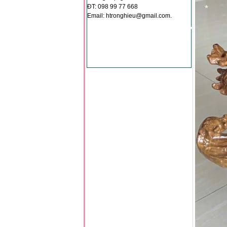
*
ĐT: 098 99 77 668
*
Email: htronghieu@gmail.com.
*
*
*
*
*
*
*
*
*
*
*
*
*
*
*
*
*
*
*
*