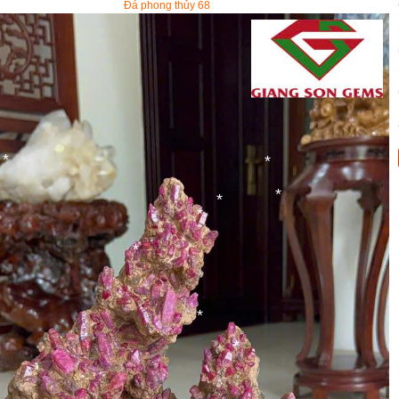
Đá phong thủy 68
*
*
*
*
*
*
*
*