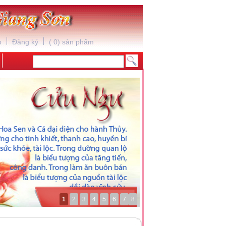
p
Đăng ký
(
0
) sản phẩm
1
2
3
4
5
6
7
8
*