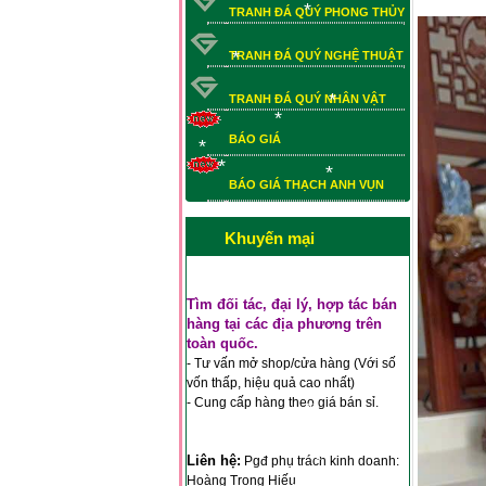
TRANH ĐÁ QUÝ PHONG THỦY
*
TRANH ĐÁ QUÝ NGHỆ THUẬT
*
*
TRANH ĐÁ QUÝ NHÂN VẬT
*
BÁO GIÁ
*
BÁO GIÁ THẠCH ANH VỤN
BÁO GIÁ THẠCH ANH VỤN
*
*
*
*
Khuyến mại
Tìm đối tác, đại lý, hợp tác bán
hàng tại các địa phương trên
toàn quốc.
*
- Tư vấn mở shop/cửa hàng (Với số
vốn thấp, hiệu quả cao nhất)
*
- Cung cấp hàng theo giá bán sỉ.
*
Liên hệ:
Pgđ phụ trách kinh doanh:
Hoàng Trọng Hiếu