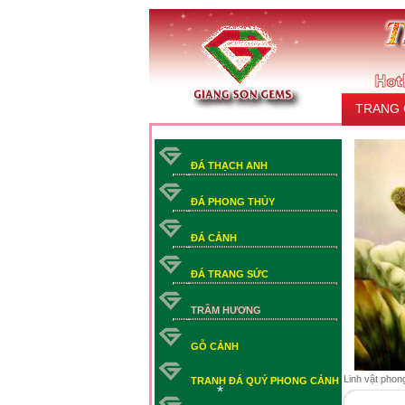
*
TRANG
LIÊN HỆ
ĐÁ THẠCH ANH
ĐÁ PHONG THỦY
ĐÁ CẢNH
ĐÁ TRANG SỨC
TRẦM HƯƠNG
GỖ CẢNH
Linh vật phon
TRANH ĐÁ QUÝ PHONG CẢNH