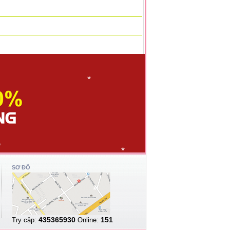
*
*
*
*
*
SƠ ĐỒ
*
*
435365930
151
Try cập:
Online: