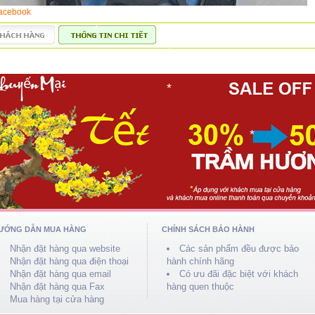
acebook
*
*
*
*
*
*
*
*
ƯỚNG DẪN MUA HÀNG
CHÍNH SÁCH BẢO HÀNH
Nhận đặt hàng qua website
Các sản phẩm đều được bảo
Nhận đặt hàng qua điện thoại
hành chính hãng
Nhận đặt hàng qua email
Có ưu đãi đặc biệt với khách
Nhận đặt hàng qua Fax
hàng quen thuộc
Mua hàng tại cửa hàng