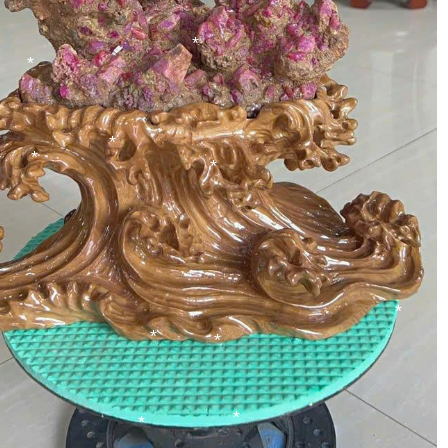
*
*
*
*
*
*
*
*
*