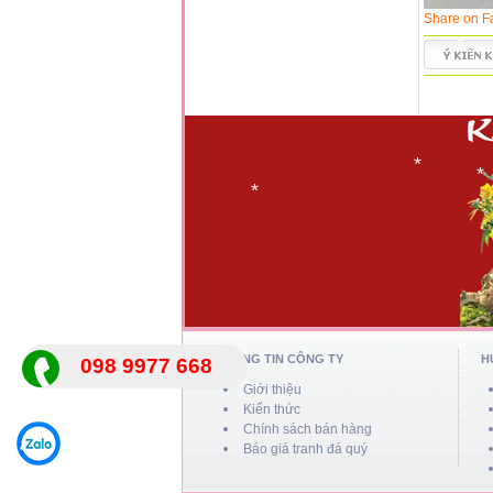
Share on F
*
*
*
*
*
*
*
*
*
*
THÔNG TIN CÔNG TY
H
098 9977 668
Giới thiệu
Kiến thức
Chính sách bán hàng
Báo giá tranh đá quý