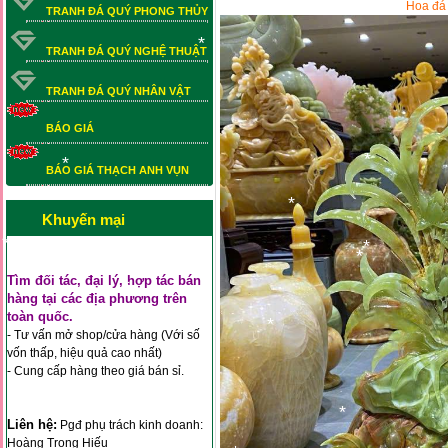
Hoa đá
TRANH ĐÁ QUÝ PHONG THỦY
*
*
TRANH ĐÁ QUÝ NGHỆ THUẬT
*
TRANH ĐÁ QUÝ NHÂN VẬT
BÁO GIÁ
BÁO GIÁ THẠCH ANH VỤN
BÁO GIÁ THẠCH ANH VỤN
*
*
Khuyến mại
*
Tìm đối tác, đại lý, hợp tác bán
*
hàng tại các địa phương trên
*
*
toàn quốc.
*
*
*
- Tư vấn mở shop/cửa hàng (Với số
vốn thấp, hiệu quả cao nhất)
- Cung cấp hàng theo giá bán sỉ.
*
Liên hệ:
Pgđ phụ trách kinh doanh:
Hoàng Trọng Hiếu