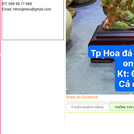
*
ĐT: 098 99 77 668
Email: htronghieu@gmail.com.
*
*
*
*
*
Share on Facebook
*
*
*