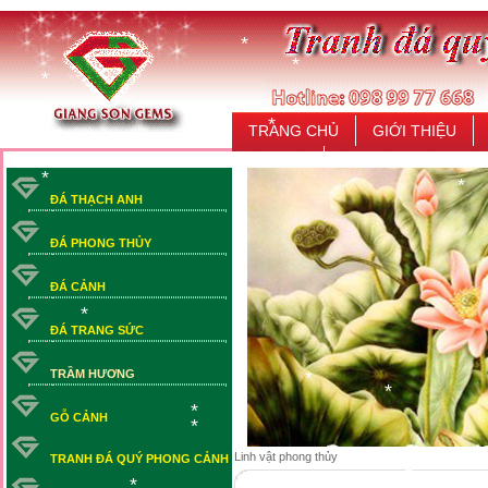
*
*
*
*
*
*
TRANG CHỦ
GIỚI THIỆU
*
LIÊN HỆ
ĐÁ THẠCH ANH
*
*
ĐÁ PHONG THỦY
ĐÁ CẢNH
ĐÁ TRANG SỨC
*
TRẦM HƯƠNG
*
GỖ CẢNH
*
*
*
Linh vật phong thủy
*
TRANH ĐÁ QUÝ PHONG CẢNH