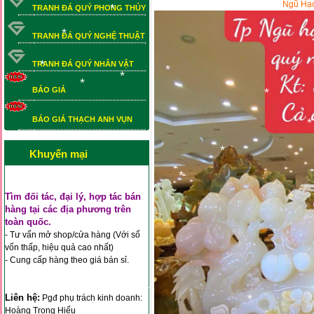
Ngũ Hạc
TRANH ĐÁ QUÝ PHONG THỦY
*
TRANH ĐÁ QUÝ NGHỆ THUẬT
*
TRANH ĐÁ QUÝ NHÂN VẬT
*
BÁO GIÁ
*
*
*
BÁO GIÁ THẠCH ANH VỤN
BÁO GIÁ THẠCH ANH VỤN
*
Khuyến mại
*
*
*
*
*
Tìm đối tác, đại lý, hợp tác bán
*
hàng tại các địa phương trên
toàn quốc.
- Tư vấn mở shop/cửa hàng (Với số
vốn thấp, hiệu quả cao nhất)
- Cung cấp hàng theo giá bán sỉ.
Liên hệ:
Pgđ phụ trách kinh doanh:
Hoàng Trọng Hiếu