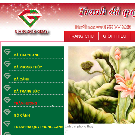
*
*
*
*
*
TRANG CHỦ
GIỚI THIỆU
*
LIÊN HỆ
ĐÁ THẠCH ANH
ĐÁ PHONG THỦY
ĐÁ CẢNH
ĐÁ TRANG SỨC
TRẦM HƯƠNG
*
*
*
*
GỖ CẢNH
*
*
*
Linh vật phong thủy
TRANH ĐÁ QUÝ PHONG CẢNH