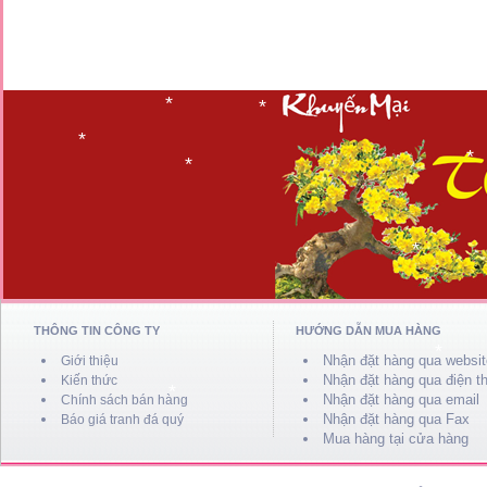
*
*
*
*
*
*
*
*
*
THÔNG TIN CÔNG TY
HƯỚNG DẪN MUA HÀNG
Nhận đặt hàng qua websit
Giới thiệu
Nhận đặt hàng qua điện th
Kiến thức
Nhận đặt hàng qua email
Chính sách bán hàng
Nhận đặt hàng qua Fax
Báo giá tranh đá quý
Mua hàng tại cửa hàng