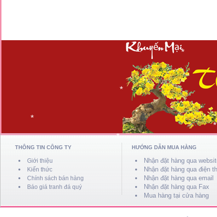
*
*
*
*
*
*
*
THÔNG TIN CÔNG TY
HƯỚNG DẪN MUA HÀNG
*
Nhận đặt hàng qua websit
Giới thiệu
Nhận đặt hàng qua điện th
Kiến thức
Nhận đặt hàng qua email
Chính sách bán hàng
Nhận đặt hàng qua Fax
Báo giá tranh đá quý
Mua hàng tại cửa hàng