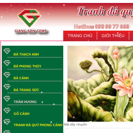
*
*
TRANG CHỦ
GIỚI THIỆU
*
LIÊN HỆ
ĐÁ THẠCH ANH
ĐÁ PHONG THỦY
ĐÁ CẢNH
ĐÁ TRANG SỨC
*
*
*
*
TRẦM HƯƠNG
*
*
GỖ CẢNH
Mặt dây chuyền
TRANH ĐÁ QUÝ PHONG CẢNH
*
*
*