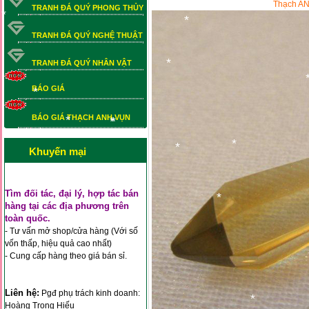
*
Thạch ANh
TRANH ĐÁ QUÝ PHONG THỦY
*
TRANH ĐÁ QUÝ NGHỆ THUẬT
*
*
TRANH ĐÁ QUÝ NHÂN VẬT
*
BÁO GIÁ
*
BÁO GIÁ THẠCH ANH VỤN
BÁO GIÁ THẠCH ANH VỤN
*
*
Khuyến mại
*
*
*
Tìm đối tác, đại lý, hợp tác bán
*
hàng tại các địa phương trên
*
*
toàn quốc.
*
- Tư vấn mở shop/cửa hàng (Với số
vốn thấp, hiệu quả cao nhất)
- Cung cấp hàng theo giá bán sỉ.
*
Liên hệ:
Pgđ phụ trách kinh doanh:
Hoàng Trọng Hiếu