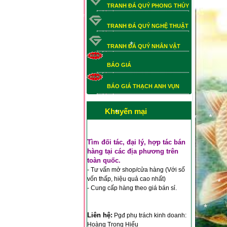
TRANH ĐÁ QUÝ PHONG THỦY
TRANH ĐÁ QUÝ NGHỆ THUẬT
*
TRANH ĐÁ QUÝ NHÂN VẬT
BÁO GIÁ
*
BÁO GIÁ THẠCH ANH VỤN
BÁO GIÁ THẠCH ANH VỤN
*
Khuyến mại
*
*
*
*
*
Tìm đối tác, đại lý, hợp tác bán
*
hàng tại các địa phương trên
*
toàn quốc.
*
- Tư vấn mở shop/cửa hàng (Với số
vốn thấp, hiệu quả cao nhất)
- Cung cấp hàng theo giá bán sỉ.
*
Liên hệ:
Pgđ phụ trách kinh doanh:
*
Hoàng Trọng Hiếu