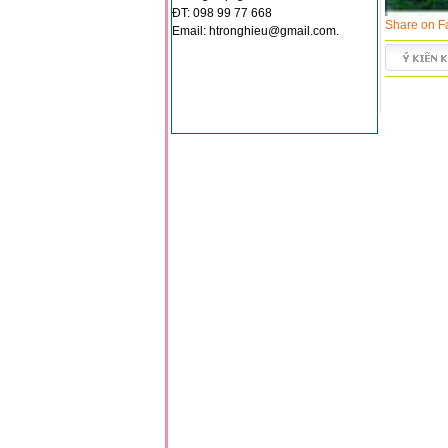
*
*
ĐT: 098 99 77 668
Share on F
Email: htronghieu@gmail.com.
*
*
*
*
*
*
*
*
*
*
*
*
*
*
*