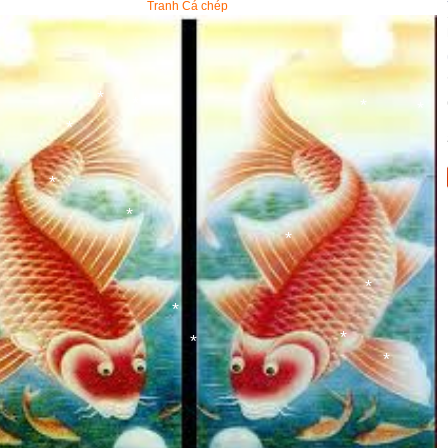
Tranh Cá chép
*
*
*
*
*
*
*
*
*
*
*
*
*