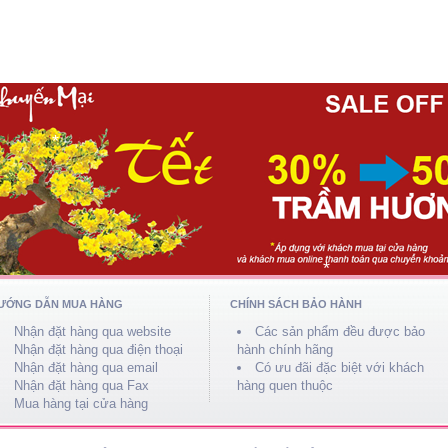
*
*
*
*
*
*
*
ƯỚNG DẪN MUA HÀNG
CHÍNH SÁCH BẢO HÀNH
Nhận đặt hàng qua website
Các sản phẩm đều được bảo
*
Nhận đặt hàng qua điện thoại
hành chính hãng
Nhận đặt hàng qua email
Có ưu đãi đặc biệt với khách
Nhận đặt hàng qua Fax
hàng quen thuộc
Mua hàng tại cửa hàng