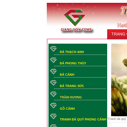
TRANG
LIÊN HỆ
ĐÁ THẠCH ANH
ĐÁ PHONG THỦY
ĐÁ CẢNH
ĐÁ TRANG SỨC
TRẦM HƯƠNG
GỖ CẢNH
Tranh đá quý
TRANH ĐÁ QUÝ PHONG CẢNH