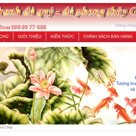
Đăng nhậ
 CHỦ
GIỚI THIỆU
KIẾN THỨC
CHÍNH SÁCH BÁN HÀNG
 cá Chép