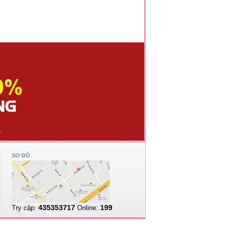
*
*
*
*
SƠ ĐỒ
435353717
199
Try cập:
Online: