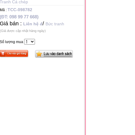
Tranh Cá chép
TCC-098782
Mã :
(ĐT: 098 99 77 668)
Giá bán :
/
Liên hệ đ
Bức tranh
(Giá được cập nhật hàng ngày)
Số lượng mua
*
*
*
*
*
*
*