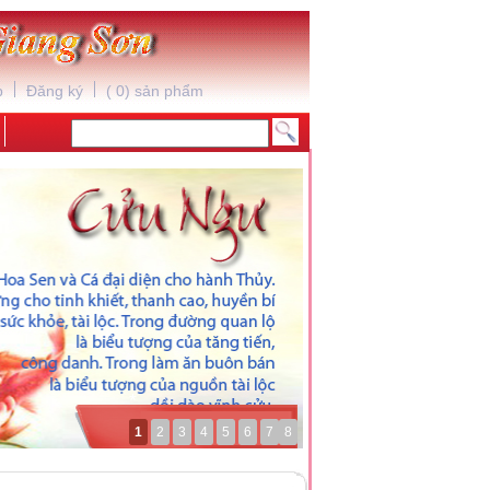
*
p
Đăng ký
(
0
) sản phẩm
1
2
3
4
5
6
7
8
*